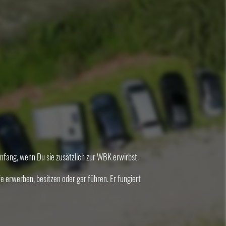
umfang, wenn Du sie zusätzlich zur WBK erwirbst.
e erwerben, besitzen oder gar führen. Er fungiert