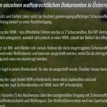
n einzelnen waffenrechtlichen Dokumenten in Österr
sitz und Einfuhr (aber nicht zur Ausfuhr) genehmigungspflichtiger Schusswaffe
ntrag bedarf es einer Rechtfertigung.
 der WBK + das öffentliche Führen von bis zu 2 Schusswaffen. Bei WP-Antrag 
tlich unbegrenzt, wandelt sich jedoch zu einer WBK, sobald der Bedarf des öffe
gt zur Mit- und Wieder-mit-zurück-Nahme der darin eingetragenen Schusswaff
rwerb oder Waffenbesitz und kann nur ausgestellt werden, wenn Du als Antragst
ltig und muss neu beantragt werden.
 Jagd in jenem Bundesland, für das sie ausgestellt wurde. Darüber hinaus bere
g der Jagd (keine WBK erforderlich), wenn diese Jagdwaffen sind und
ng der Jagd (in Kombination mit WBK; kein WP erforderlich)
he Variante (!) des Nachweises über den sachgemäßen Umgang mit Schusswaffen
 Waffenbesitzkarte und Waffenpass. Der Waffenführerschein wird von Sportsc
hast.