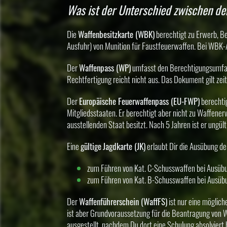
Was ist der Unterschied zwischen de
Die
Waffenbesitzkarte (WBK)
berechtigt zu Erwerb, Be
Ausfuhr) von Munition für Faustfeuerwaffen. Bei WBK-A
Der
Waffenpass (WP)
umfasst den Berechtigungsumfang
Rechtfertigung reicht nicht aus. Das Dokument gilt zei
Der
Europäische Feuerwaffenpass (EU-FWP)
berechti
Mitgliedsstaaten. Er berechtigt aber nicht zu Waffene
ausstellenden Staat besitzt. Nach 5 Jahren ist er ungü
Eine
gültige
Jagdkarte (JK)
erlaubt Dir die Ausübung der
zum Führen von Kat. C-Schusswaffen bei Ausübun
zum Führen von Kat. B-Schusswaffen bei Ausübu
Der
Waffenführerschein (WaffFS)
ist nur eine möglic
ist aber Grundvoraussetzung für die Beantragung von
ausgestellt, nachdem Du dort eine Schulung absolviert 